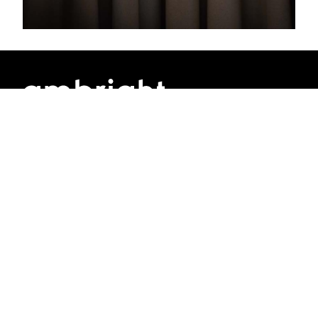
Ambright GmbH
Graf-zu-Castell-Straße 1
81829 München
Tel:
+49 89 856 34 82 0
info@ambright.de
Folgen Sie uns: