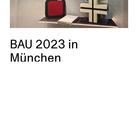
BAU 2023 in
München
Also, liebe Architekten und Bau-Profis, schaut
unbedingt vorbei am Stand der Lindner Group.
Unsere ganz spezielle SparkShape leuchtet Ihnen
den Weg zu Halle A2, Stand 530.
Wir sehen uns!
BAU 2023 - Weltleitmesse für