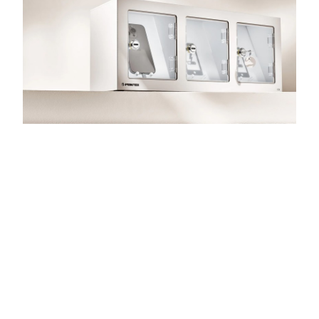
Powfox
Für die Münchner Firma POWFOX entwickelte
Ambright maßgeschneiderte Handyladeboxen –
von der Elektronik über das Gehäusedesign bis zur
Fertigung – und begleitet das Produkt bis heute
mit technischer Präzision und Qualität.