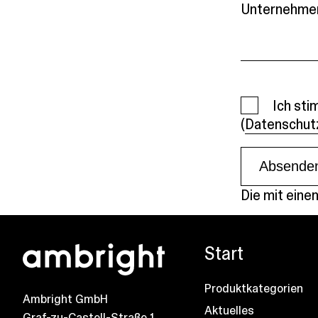
Unternehme
Ich sti
(
Datenschut
Absende
Die mit eine
Start
Produktkategorien
Ambright GmbH
Aktuelles
Graf-zu-Castell-Straße 1